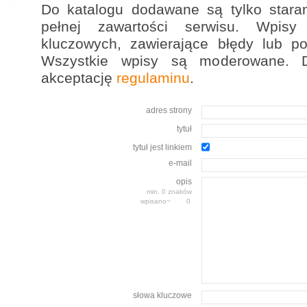
Do katalogu dodawane są tylko stara
pełnej zawartości serwisu. Wpis
kluczowych, zawierające błędy lub p
Wszystkie wpisy są moderowane. D
akceptację
regulaminu
.
adres strony
tytuł
tytuł jest linkiem
e-mail
opis
min. 0 znaków
wpisano~
słowa kluczowe