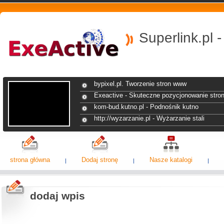
Superlink.pl 
bypixel.pl. Tworzenie stron www
Exeactive - Skuteczne pozycjonowanie stro
kom-bud.kutno.pl - Podnośnik kutno
http://wyzarzanie.pl - Wyżarzanie stali
strona główna
Dodaj stronę
Nasze katalogi
dodaj wpis