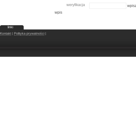
weryfikacja
wpisz
wpis
linki
Kontakt
|
Polityka prywatności
|