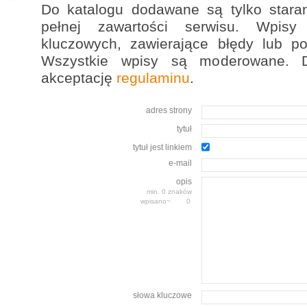
Do katalogu dodawane są tylko stara
pełnej zawartości serwisu. Wpis
kluczowych, zawierające błędy lub p
Wszystkie wpisy są moderowane. D
akceptację
regulaminu
.
adres strony
tytuł
tytuł jest linkiem
e-mail
opis
min. 0 znaków
wpisano~
słowa kluczowe