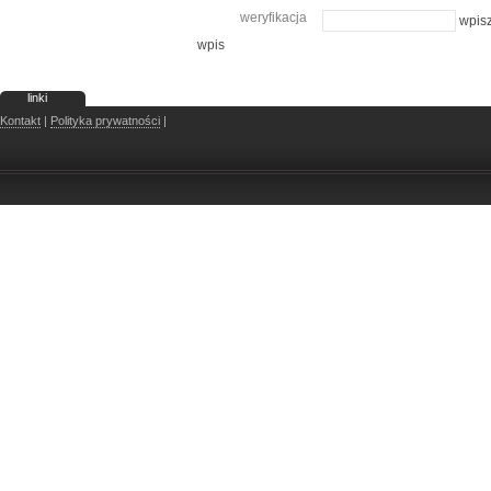
weryfikacja
wpisz
wpis
linki
Kontakt
|
Polityka prywatności
|