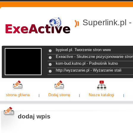
Superlink.pl 
bypixel.pl. Tworzenie stron www
Exeactive - Skuteczne pozycjonowanie stro
kom-bud.kutno.pl - Podnośnik kutno
http://wyzarzanie.pl - Wyżarzanie stali
strona główna
Dodaj stronę
Nasze katalogi
dodaj wpis