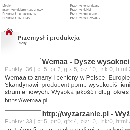
Meble
Przemysł chemiczny
przemysł elektromaszynowy
Przemysł lekki
Przemysł metalurgiczny
Przemysł mineralny
Przemysł pozostały
Przemysł spożywczy
Przemysł i produkcja
Strony
Wemaa - Dysze wysokoci
Punkty: 36 [ ct:5, pr:2, gfx:5, biz:10, link:0, html:
Wemaa to znany i ceniony w Polsce, Europie
Skandynawii producent pomp wysokociśnien
strumieniowych. Wysoka jakość i długi okres
https://wemaa.pl
http://wyzarzanie.pl - Wyż
Punkty: 33 [ ct:5, pr:0, gfx:4, biz:10, link:0, html:
Jesteśmy firmą na rynku realizująca usługi wy