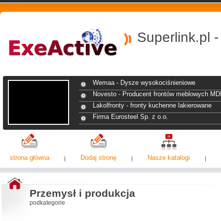
Superlink.pl 
Wemaa - Dysze wysokociśnieniowe
Novesto - Producent frontów meblowych MD
Lakolfronty - fronty kuchenne lakierowane
Firma Eurosteel Sp. z o.o.
strona główna
Dodaj stronę
Nasze katalogi
Przemysł i produkcja
podkategorie