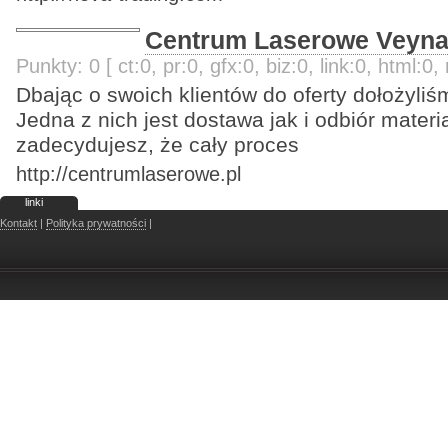
Centrum Laserowe Veyna -
Punkty: 0 [ ct:0, pr:0, gfx:0, biz:0, link:0, html:0, 
Dbając o swoich klientów do oferty dołożyl
Jedna z nich jest dostawa jak i odbiór materia
zadecydujesz, że cały proces
http://centrumlaserowe.pl
linki
Kontakt
|
Polityka prywatności
|