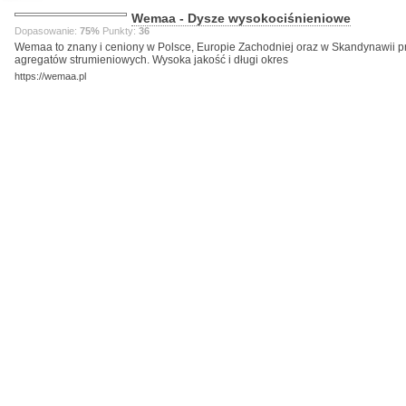
Wemaa - Dysze wysokociśnieniowe
Dopasowanie:
75%
Punkty:
36
Wemaa to znany i ceniony w Polsce, Europie Zachodniej oraz w Skandynawii 
agregatów strumieniowych. Wysoka jakość i długi okres
https://wemaa.pl