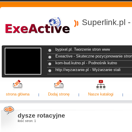
Superlink.pl 
bypixel.pl. Tworzenie stron www
Exeactive - Skuteczne pozycjonowanie stro
kom-bud.kutno.pl - Podnośnik kutno
http://wyzarzanie.pl - Wyżarzanie stali
strona główna
Dodaj stronę
Nasze katalogi
dysze rotacyjne
ilość stron: 1