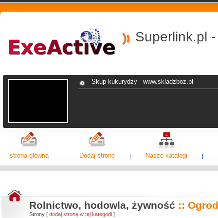
Superlink.pl 
Skup kukurydzy - www.skladzboz.pl
strona główna
Dodaj stronę
Nasze katalogi
Rolnictwo, hodowla, żywność
:: Ogro
Strony [
dodaj stronę w tej kategorii
]